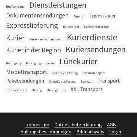
Dienstleistungen
Briefsendung
Dokumentensendungen
Expresskurier
Einwurf
Expresslieferung
Halteverbot
Halteverbotszone
Kurierdienste
Kurier
Kurier deutschlandweit
Kuriersendungen
Kurier in der Region
Lünekurier
Kündigung
Kündigung zustellen
Möbeltransport
Next Day Lieferung
Notfalltransport
Paketsendungen
Transport
Same Day Lieferung
Sperrgut
XXL-Transport
Transporttipps
Umzug
Umzugstipps
Impressum
Datenschutzerklärung
AGB
Haftungsbestimmungen
Bildnachweis
Login