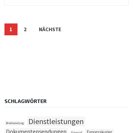
Seitennummerierung
1
2
NÄCHSTE
der
Beiträge
SCHLAGWÖRTER
Dienstleistungen
Briefsendung
Dokumentensendungen
Expresskurier
Einwurf