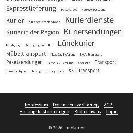
Expresslieferung
Halteverbot
Halteverbotszone
Kurierdienste
Kurier
Kurier deutschlandweit
Kuriersendungen
Kurier in der Region
Lünekurier
Kündigung
Kündigung zustellen
Möbeltransport
Next Day Lieferung
Notfalltransport
Paketsendungen
Transport
Same Day Lieferung
Sperrgut
XXL-Transport
Transporttipps
Umzug
Umzugstipps
Impressum
Datenschutzerklärung
AGB
Haftungsbestimmungen
Bildnachweis
Login
© 2026 Lünekurier